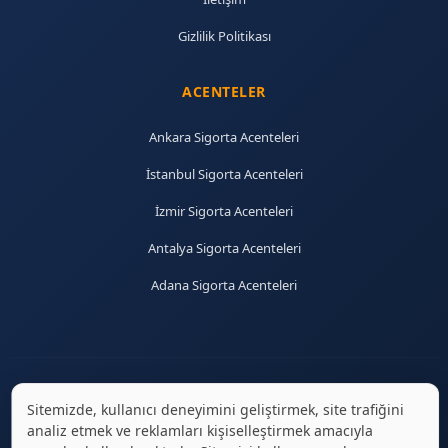
Gizlilik Politikası
ACENTELER
Ankara Sigorta Acenteleri
İstanbul Sigorta Acenteleri
İzmir Sigorta Acenteleri
Antalya Sigorta Acenteleri
Adana Sigorta Acenteleri
Sitemizde, kullanıcı deneyimini geliştirmek, site trafiğini
© 2026 sigortaciplus.com | Tüm hakları saklıdır.
analiz etmek ve reklamları kişiselleştirmek amacıyla