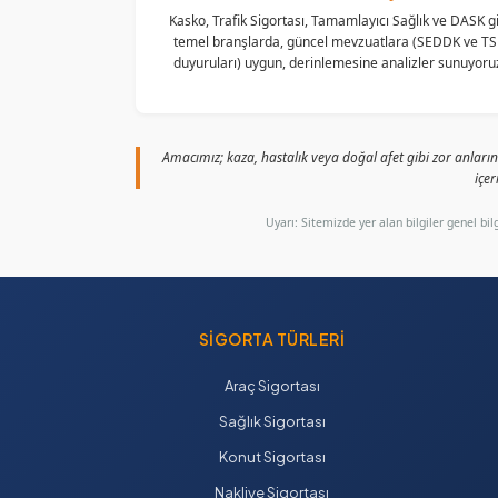
Kasko, Trafik Sigortası, Tamamlayıcı Sağlık ve DASK gi
temel branşlarda, güncel mevzuatlara (SEDDK ve T
duyuruları) uygun, derinlemesine analizler sunuyoru
Amacımız; kaza, hastalık veya doğal afet gibi zor anlarını
içer
Uyarı: Sitemizde yer alan bilgiler genel b
SIGORTA TÜRLERI
Araç Sigortası
Sağlık Sigortası
Konut Sigortası
Nakliye Sigortası