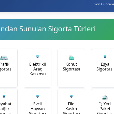
Son Güncell
ından Sunulan Sigorta Türleri
Trafik
Konut
Elektrikli
Eşya
gortası
Sigortası
Araç
Sigortası
Kaskosu
İş Yeri
eyahat
Evcil
Filo
Paket
Sağlık
Hayvan
Kasko
Sigortası
gortası
Sigortası
Sigortası