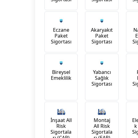
Na
Eczane
Akaryakıt
Paket
Paket
Si
Sigortası
Sigortası
Bireysel
Yabancı
Emeklilik
Sağlık
Si
Sigortası
İnşaat All
Montaj
El
Risk
All Risk
k
Sigortala
Sigortala
Si
rı (CAR)
rı (EAR)