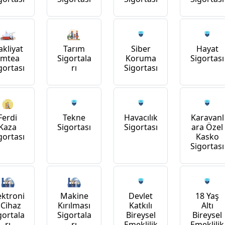
kliyat
Tarım
Siber
Hayat
Emtea
Sigortala
Koruma
Sigortası
gortası
rı
Sigortası
Ferdi
Tekne
Havacılık
Karavanl
Kaza
Sigortası
Sigortası
ara Özel
gortası
Kasko
Sigortası
ektroni
Makine
Devlet
18 Yaş
 Cihaz
Kırılması
Katkılı
Altı
gortala
Sigortala
Bireysel
Bireysel
rı
rı
Emeklilik
Emeklilik