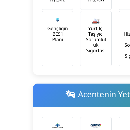
Yurt İçi
Gençliğin
Taşıyıcı
Hi
BES’i
Sorumlul
Planı
uk
So
Sigortası
Si
Acentenin Yetk