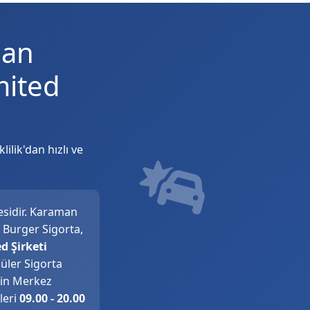
man
mited
ilik'dan hızlı ve
sidir. Karaman
 Burger Sigorta,
d Şirketi
ler Sigorta
'nin Merkez
leri
09.00 - 20.00