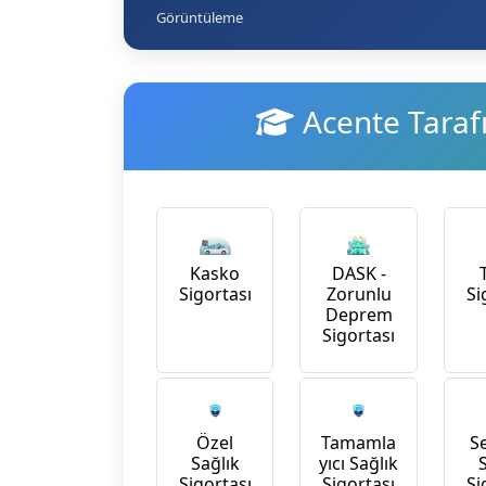
Görüntüleme
Acente Taraf
Kasko
DASK -
Sigortası
Zorunlu
Si
Deprem
Sigortası
Özel
Tamamla
S
Sağlık
yıcı Sağlık
Sigortası
Sigortası
Si