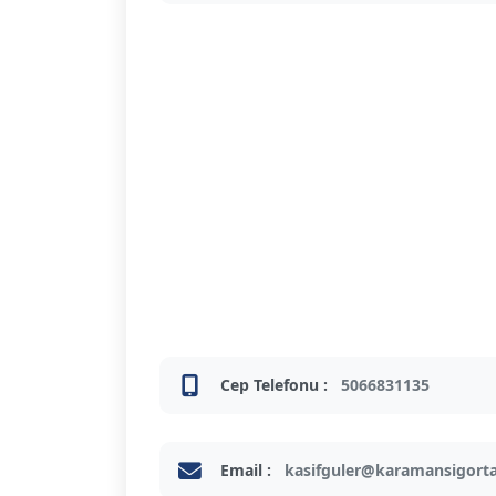
Cep Telefonu :
5066831135
Email :
kasifguler@karamansigort