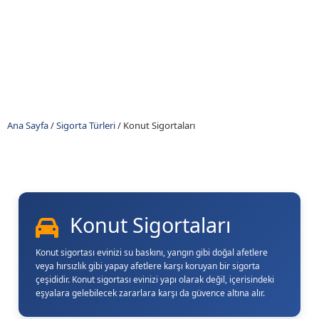
Ana Sayfa
/
Sigorta Türleri
/
Konut Sigortaları
Konut Sigortaları
Konut sigortası evinizi su baskını, yangın gibi doğal afetlere
veya hırsızlık gibi yapay afetlere karşı koruyan bir sigorta
çeşididir. Konut sigortası evinizi yapı olarak değil, içerisindeki
eşyalara gelebilecek zararlara karşı da güvence altına alır.