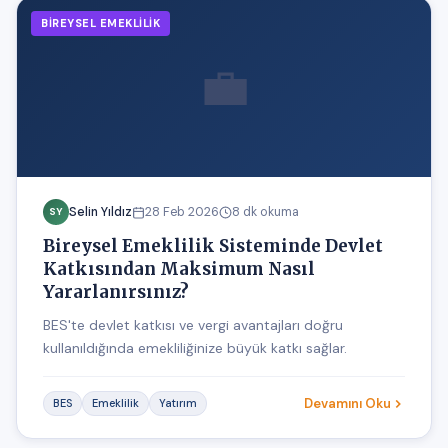
BIREYSEL EMEKLILIK
💼
Selin Yıldız
28 Feb 2026
8 dk okuma
SY
Bireysel Emeklilik Sisteminde Devlet
Katkısından Maksimum Nasıl
Yararlanırsınız?
BES'te devlet katkısı ve vergi avantajları doğru
kullanıldığında emekliliğinize büyük katkı sağlar.
Devamını Oku
BES
Emeklilik
Yatırım