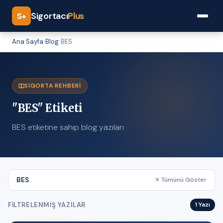
Sigortacı
Plus
S+
Ana Sayfa
›
Blog
›
BES
SIGORTA REHBERI
"BES" Etiketi
BES etiketine sahip blog yazıları
BES
✕ Tümünü Göster
FILTRELENMIŞ YAZILAR
1 Yazı