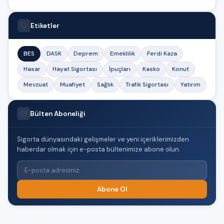
Etiketler
BES
DASK
Deprem
Emeklilik
Ferdi Kaza
Hasar
Hayat Sigortası
İpuçları
Kasko
Konut
Mevzuat
Muafiyet
Sağlık
Trafik Sigortası
Yatırım
Bülten Aboneliği
Sigorta dünyasındaki gelişmeler ve yeni içeriklerimizden
haberdar olmak için e-posta bültenimize abone olun.
Abone Ol