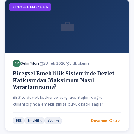
BIREYSEL EMEKLILIK
💼
Selin Yıldız
28 Feb 2026
8 dk okuma
SY
Bireysel Emeklilik Sisteminde Devlet
Katkısından Maksimum Nasıl
Yararlanırsınız?
BES'te devlet katkısı ve vergi avantajları doğru
kullanıldığında emekliliğinize büyük katkı sağlar.
Devamını Oku
BES
Emeklilik
Yatırım