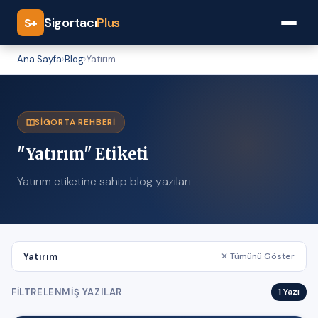
Sigortacı
Plus
S+
Ana Sayfa
›
Blog
›
Yatırım
SIGORTA REHBERI
"Yatırım" Etiketi
Yatırım etiketine sahip blog yazıları
Yatırım
✕ Tümünü Göster
FILTRELENMIŞ YAZILAR
1 Yazı