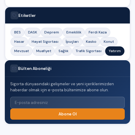
Etiketler
BES
DASK
Deprem
Emeklilik
Ferdi Kaza
Hasar
Hayat Sigortası
İpuçları
Kasko
Konut
Mevzuat
Muafiyet
Sağlık
Trafik Sigortası
Yatırım
Bülten Aboneliği
Sigorta dünyasındaki gelişmeler ve yeni içeriklerimizden
haberdar olmak için e-posta bültenimize abone olun.
Abone Ol