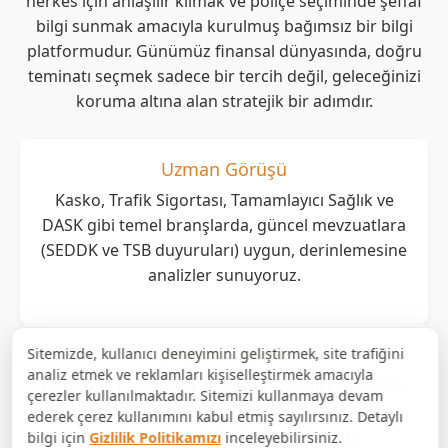
herkes için anlaşılır kılmak ve poliçe seçiminde şeffaf
bilgi sunmak amacıyla kurulmuş bağımsız bir bilgi
platformudur. Günümüz finansal dünyasında, doğru
teminatı seçmek sadece bir tercih değil, geleceğinizi
koruma altına alan stratejik bir adımdır.
Uzman Görüşü
Kasko, Trafik Sigortası, Tamamlayıcı Sağlık ve
DASK gibi temel branşlarda, güncel mevzuatlara
(SEDDK ve TSB duyuruları) uygun, derinlemesine
analizler sunuyoruz.
Bağımsız Analiz
Sitemizde, kullanıcı deneyimini geliştirmek, site trafiğini
analiz etmek ve reklamları kişiselleştirmek amacıyla
Herhangi bir sigorta acentesine bağlı kalmadan,
çerezler kullanılmaktadır. Sitemizi kullanmaya devam
tamamen kullanıcı odaklı ve tarafsız
ederek çerez kullanımını kabul etmiş sayılırsınız. Detaylı
karşılaştırma rehberleri hazırlıyoruz.
bilgi için
Gizlilik Politikamızı
inceleyebilirsiniz.