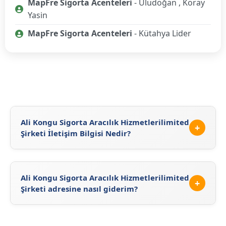
MapFre Sigorta Acenteleri
- Uludoğan , Koray
Yasin
MapFre Sigorta Acenteleri
- Kütahya Lider
Ali Kongu Sigorta Aracılık Hizmetlerilimited
+
Şirketi İletişim Bilgisi Nedir?
Ali Kongu Sigorta Aracılık Hizmetlerilimited Şirketi ait
iş telefonu, cep telefonu ve whatsapp iletişim bilgileri
Ali Kongu Sigorta Aracılık Hizmetlerilimited
aşağıdaki gibidir.
+
Şirketi adresine nasıl giderim?
02742236272
Ali Kongu Sigorta Aracılık Hizmetlerilimited Şirketi
adres bilgileri
Nzam Sok, Cura Apt, No: 1 K: 1 K