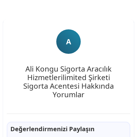
Tahya Merkez Kütahya
'dir.
YOL TARİFİ AL
butonuna basarak yol tarifi alabilirsiniz.
A
Ali Kongu Sigorta Aracılık
Hizmetlerilimited Şirketi
Sigorta Acentesi Hakkında
Yorumlar
Değerlendirmenizi Paylaşın