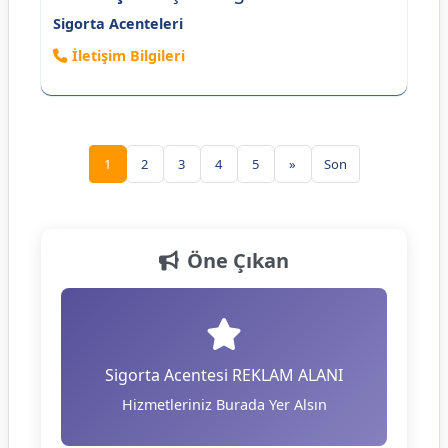
Sigorta Acenteleri
İletişim Bilgileri
1
2
3
4
5
»
Son
Öne Çıkan
Sigorta Acentesi REKLAM ALANI
Hizmetleriniz Burada Yer Alsın