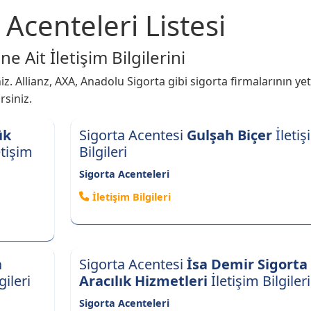
Acenteleri Listesi
 Ait İletişim Bilgilerini
z. Allianz, AXA, Anadolu Sigorta gibi sigorta firmalarının yetk
rsiniz.
ük
Sigorta Acentesi
Gulşah Biçer
İletiş
etişim
Bilgileri
Sigorta Acenteleri
İletişim Bilgileri
a
Sigorta Acentesi
İsa Demir Sigorta
gileri
Aracılık Hizmetleri
İletişim Bilgileri
Sigorta Acenteleri