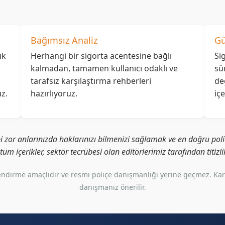
Bağımsız Analiz
Gü
ık
Herhangi bir sigorta acentesine bağlı
Si
kalmadan, tamamen kullanıcı odaklı ve
sü
tarafsız karşılaştırma rehberleri
de
z.
hazırlıyoruz.
iç
i zor anlarınızda haklarınızı bilmenizi sağlamak ve en doğru poliç
i tüm içerikler, sektör tecrübesi olan editörlerimiz tarafından titiz
gilendirme amaçlıdır ve resmi poliçe danışmanlığı yerine geçmez. Ka
danışmanız önerilir.