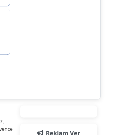
z,
üvence
Reklam Ver