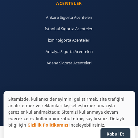
ACENTELER
Ankara Sigorta Acenteleri
İstanbul Sigorta Acenteleri
İzmir Sigorta Acenteleri
Antalya Sigorta Acenteleri
Adana Sigorta Acenteleri
Sitemizde, kullanıcı deneyimini geliştirmek, site trafiğini
© 2026 sigortaciplus.com | Tüm hakları saklıdır.
analiz etmek ve reklamları kişiselleştirmek amacıyla
çerezler kullanılmaktadır. Sitemizi kullanmaya devam
ederek çerez kullanımını kabul etmiş sayılırsınız. Detaylı
bilgi için
Gizlilik Politikamızı
inceleyebilirsiniz.
Kabul Et