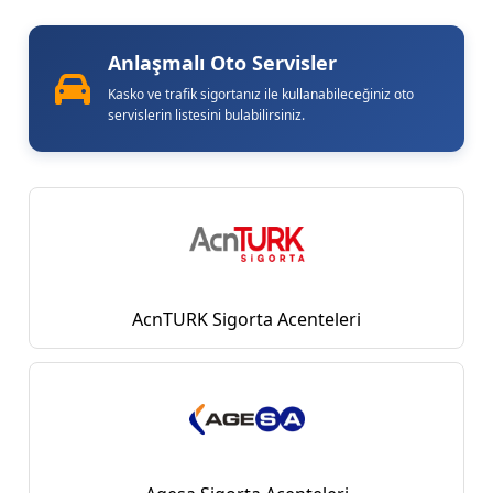
Anlaşmalı Oto Servisler
Kasko ve trafik sigortanız ile kullanabileceğiniz oto
servislerin listesini bulabilirsiniz.
AcnTURK Sigorta Acenteleri