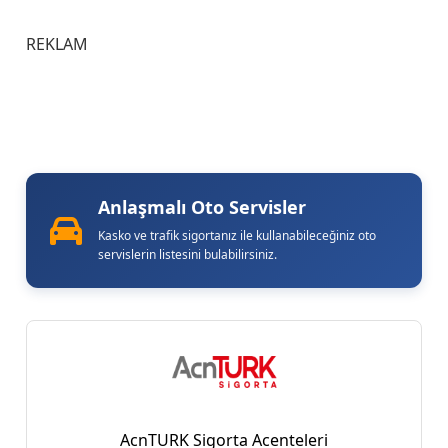
REKLAM
Anlaşmalı Oto Servisler
Kasko ve trafik sigortanız ile kullanabileceğiniz oto
servislerin listesini bulabilirsiniz.
AcnTURK Sigorta Acenteleri