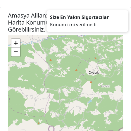
Amasya Allianz Sigorta Acenteleri Listesini
Size En Yakın Sigortacılar
Harita Konumunuza İzin Vererek
Konum izni verilmedi.
Görebilirsiniz.
+
−