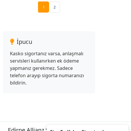
1
2
İpucu
Kasko sigortanız varsa, anlaşmalı
servisleri kullanırken ek ödeme
yapmanız gerekmez. Sadece
telefon arayıp sigorta numaranızı
bildirin.
Edirne Allianz Sigorta Acenteleri Listesini