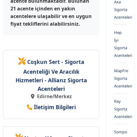
acente bulunmaktadır. Bulunan
Axa
21 acente içinden en yakın
Sigorta
acentelere ulaşabilir ve en uygun
Acenteleri
fiyat tekliflerini alabilirsiniz.
Hep
İyi
Sigorta
Acenteleri
Coşkun Sert - Sigorta
Acenteliği Ve Aracılık
MapFre
Sigorta
Hizmetleri - Allianz Sigorta
Acenteleri
Acenteleri
Edirne/Merkez
Ray
İletişim Bilgileri
Sigorta
Acenteleri
Sompo