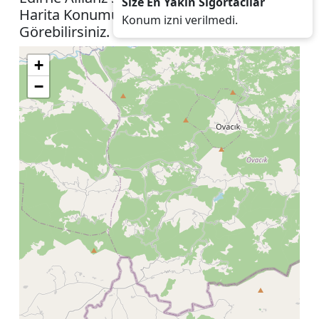
Size En Yakın Sigortacılar
Harita Konumunuza İzin Vererek
Konum izni verilmedi.
Görebilirsiniz.
+
−