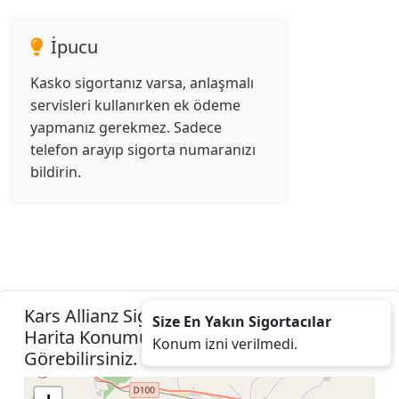
İpucu
Kasko sigortanız varsa, anlaşmalı
servisleri kullanırken ek ödeme
yapmanız gerekmez. Sadece
telefon arayıp sigorta numaranızı
bildirin.
Kars Allianz Sigorta Acenteleri Listesini
Size En Yakın Sigortacılar
Harita Konumunuza İzin Vererek
Konum izni verilmedi.
Görebilirsiniz.