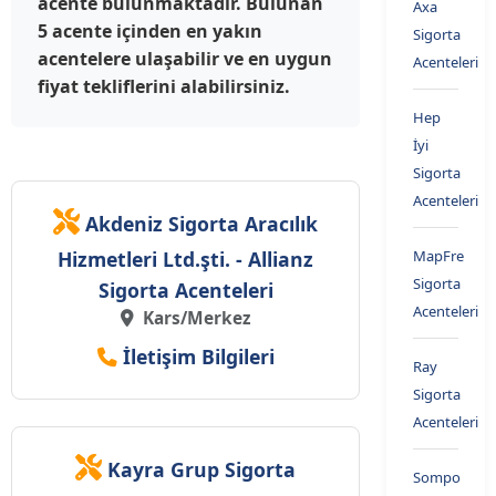
acente bulunmaktadır. Bulunan
Axa
5 acente içinden en yakın
Sigorta
acentelere ulaşabilir ve en uygun
Acenteleri
fiyat tekliflerini alabilirsiniz.
Hep
İyi
Sigorta
Acenteleri
Akdeniz Sigorta Aracılık
Hizmetleri Ltd.şti. - Allianz
MapFre
Sigorta
Sigorta Acenteleri
Acenteleri
Kars/Merkez
İletişim Bilgileri
Ray
Sigorta
Acenteleri
Kayra Grup Sigorta
Sompo