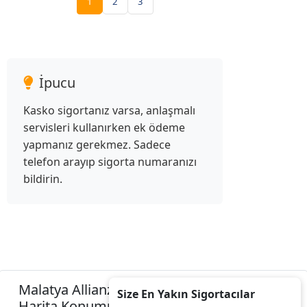
1
2
3
İpucu
Kasko sigortanız varsa, anlaşmalı
servisleri kullanırken ek ödeme
yapmanız gerekmez. Sadece
telefon arayıp sigorta numaranızı
bildirin.
Malatya Allianz Sigorta Acenteleri Listesini
Size En Yakın Sigortacılar
Harita Konumunuza İzin Vererek