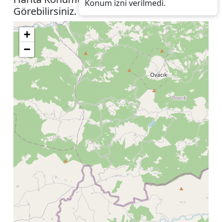
Konum izni verilmedi.
Görebilirsiniz.
+
−