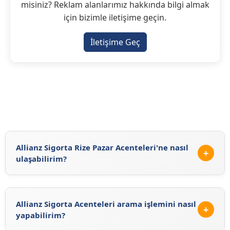
misiniz? Reklam alanlarımız hakkında bilgi almak
için bizimle iletişime geçin.
İletişime Geç
Allianz Sigorta Rize Pazar Acenteleri'ne nasıl
+
ulaşabilirim?
Allianz Sigorta Rize Pazar Acenteleri'ne
https://sigortaciplus.com/allianz-sigorta-
Allianz Sigorta Acenteleri arama işlemini nasıl
acenteleri/rize/pazar
adresinden ulaşabilirsiniz. Allianz
+
yapabilirim?
Sigorta'nun
resmi sitesini
ziyaret ederek veya