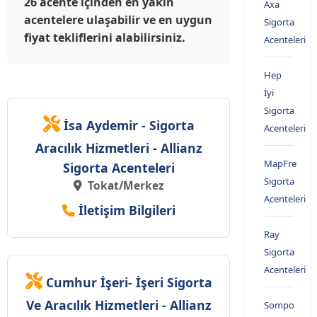
26 acente içinden en yakın
Axa
acentelere ulaşabilir ve en uygun
Sigorta
fiyat tekliflerini alabilirsiniz.
Acenteleri
Hep
İyi
Sigorta
İsa Aydemir - Sigorta
Acenteleri
Aracılık Hizmetleri - Allianz
MapFre
Sigorta Acenteleri
Sigorta
Tokat/Merkez
Acenteleri
İletişim Bilgileri
Ray
Sigorta
Acenteleri
Cumhur İşeri- İşeri Sigorta
Ve Aracılık Hizmetleri - Allianz
Sompo