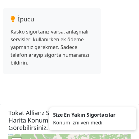
İpucu
Kasko sigortanız varsa, anlaşmalı
servisleri kullanırken ek ödeme
yapmanız gerekmez. Sadece
telefon arayıp sigorta numaranızı
bildirin.
Tokat Allianz Sigorta Acenteleri Listesini
Size En Yakın Sigortacılar
Harita Konumunuza İzin Vererek
Konum izni verilmedi.
Görebilirsiniz.