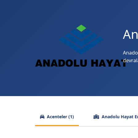
An
Anadol
devral
Acenteler (1)
Anadolu Hayat Eme