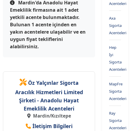
Mardin'da Anadolu Hayat
Acenteleri
Emeklilik firmasına ait 1 adet
yetkili acente bulunmaktadır.
Axa
Bulunan 1 acente içinden en
Sigorta
yakın acentelere ulaşabilir ve en
Acenteleri
uygun fiyat tekliflerini
alabilirsiniz.
Hep
İyi
Sigorta
Acenteleri
Öz Yalçınlar Sigorta
MapFre
Aracılık Hizmetleri Limited
Sigorta
Acenteleri
Şirketi - Anadolu Hayat
Emeklilik Acenteleri
Ray
Mardin/Kızıltepe
Sigorta
İletişim Bilgileri
Acenteleri