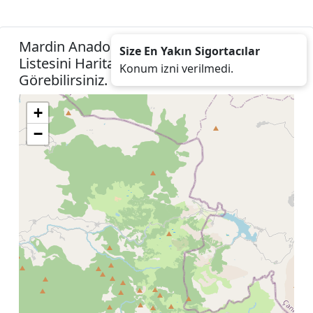
Mardin Anadolu Hayat Emeklilik Acenteleri
Size En Yakın Sigortacılar
Listesini Harita Konumunuza İzin Vererek
Konum izni verilmedi.
Görebilirsiniz.
+
−