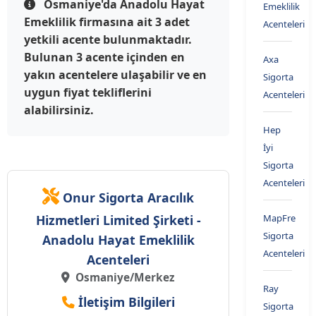
Osmaniye'da Anadolu Hayat
Emeklilik
Emeklilik firmasına ait 3 adet
Acenteleri
yetkili acente bulunmaktadır.
Bulunan 3 acente içinden en
Axa
yakın acentelere ulaşabilir ve en
Sigorta
uygun fiyat tekliflerini
Acenteleri
alabilirsiniz.
Hep
İyi
Sigorta
Acenteleri
Onur Sigorta Aracılık
Hizmetleri Limited Şirketi -
MapFre
Sigorta
Anadolu Hayat Emeklilik
Acenteleri
Acenteleri
Osmaniye/Merkez
Ray
İletişim Bilgileri
Sigorta