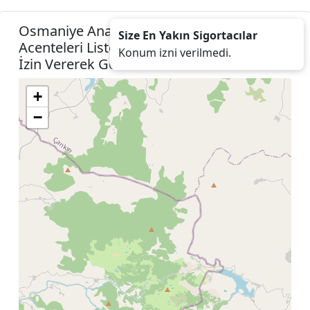
Osmaniye Anadolu Hayat Emeklilik
Size En Yakın Sigortacılar
Acenteleri Listesini Harita Konumunuza
Konum izni verilmedi.
İzin Vererek Görebilirsiniz.
+
−