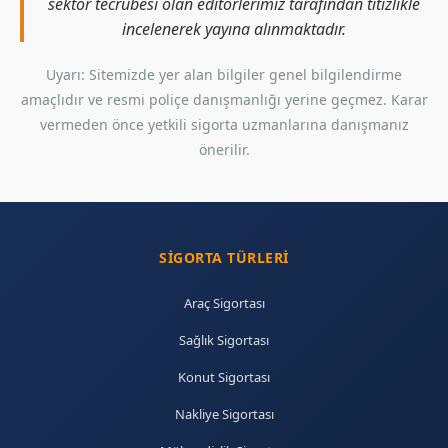
sektör tecrübesi olan editörlerimiz tarafından titizlikle
incelenerek yayına alınmaktadır.
Uyarı: Sitemizde yer alan bilgiler genel bilgilendirme
amaçlıdır ve resmi poliçe danışmanlığı yerine geçmez. Karar
vermeden önce yetkili sigorta uzmanlarına danışmanız
önerilir.
SIGORTA TÜRLERI
Araç Sigortası
Sağlık Sigortası
Konut Sigortası
Nakliye Sigortası