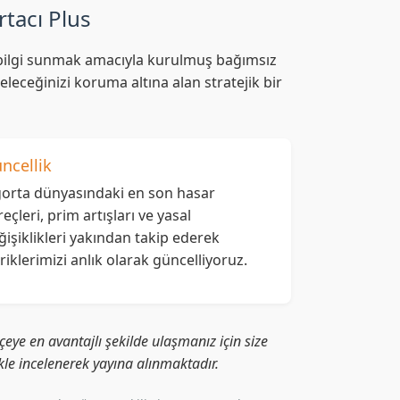
rtacı Plus
af bilgi sunmak amacıyla kurulmuş bağımsız
leceğinizi koruma altına alan stratejik bir
ncellik
gorta dünyasındaki en son hasar
reçleri, prim artışları ve yasal
ğişiklikleri yakından takip ederek
eriklerimizi anlık olarak güncelliyoruz.
eye en avantajlı şekilde ulaşmanız için size
likle incelenerek yayına alınmaktadır.