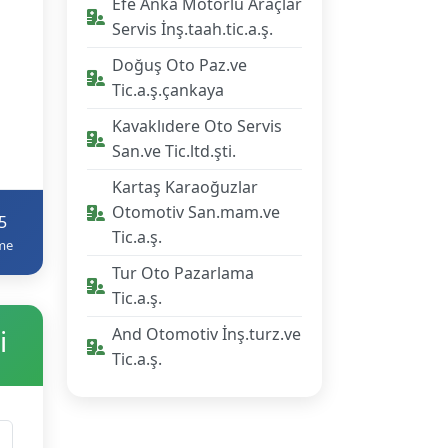
Efe Anka Motorlu Araçlar
Servis İnş.taah.tic.a.ş.
Doğuş Oto Paz.ve
Tic.a.ş.çankaya
Kavaklıdere Oto Servis
San.ve Tic.ltd.şti.
Kartaş Karaoğuzlar
Otomotiv San.mam.ve
5
Tic.a.ş.
me
Tur Oto Pazarlama
Tic.a.ş.
i
And Otomotiv İnş.turz.ve
Tic.a.ş.