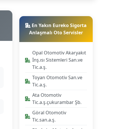
En Yakın Eureko Sigorta
Anlaşmalı Oto Servisler
Opal Otomotiv Akaryakıt
İnş.ısı Sistemleri San.ve
Tic.a.ş.
Toyan Otomotiv San.ve
Tic.a.ş.
Ata Otomotiv
Tic.a.ş.çukurambar Şb.
Göral Otomotiv
Tic.san.a.ş.