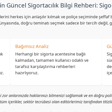
in Güncel Sigortacılık Bilgi Rehberi: Sigo
lerini herkes için anlaşılır kılmak ve poliçe seçiminde şeff
nyasında, doğru teminatı seçmek sadece bir tercih değil, ge
Bağımsız Analiz
Gü
ık
Herhangi bir sigorta acentesine bağlı
Si
kalmadan, tamamen kullanıcı odaklı ve
sü
tarafsız karşılaştırma rehberleri
de
z.
hazırlıyoruz.
iç
i zor anlarınızda haklarınızı bilmenizi sağlamak ve en doğru poliç
i tüm içerikler, sektör tecrübesi olan editörlerimiz tarafından titiz