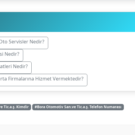
Oto Servisler Nedir?
si Nedir?
atleri Nedir?
orta Firmalarına Hizmet Vermektedir?
 Tic.a.ş. Kimdir
#Bora Otomotiv San.ve Tic.a.ş. Telefon Numarası