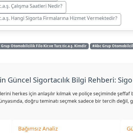
c.a.ş. Çalışma Saatleri Nedir?
tic.a.ş. Hangi Sigorta Firmalarına Hizmet Vermektedir?
Grup Otomobilcilik Filo Kir.ve Turz.tic.a.ş. Kimdir
#Abc Grup Otomobilcilik
in Güncel Sigortacılık Bilgi Rehberi: Sigo
lerini herkes için anlaşılır kılmak ve poliçe seçiminde şeff
nyasında, doğru teminatı seçmek sadece bir tercih değil, ge
Bağımsız Analiz
Gü