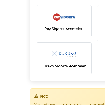
Ray Sigorta Acenteleri
Eureko Sigorta Acenteleri
Not:
Yukarıda yer alan bilgiler size aitse ve w