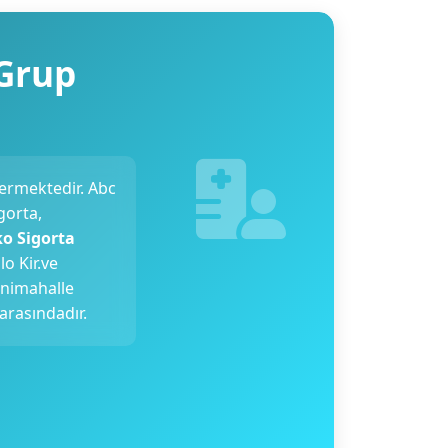
 Grup
ermektedir. Abc
gorta,
ko Sigorta
o Kir.ve
Yenimahalle
arasındadır.