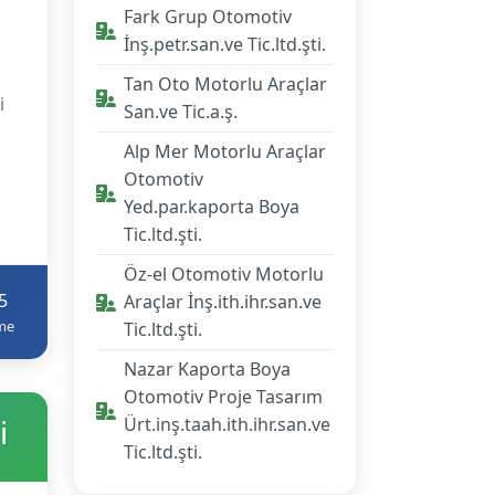
Fark Grup Otomotiv
İnş.petr.san.ve Tic.ltd.şti.
Tan Oto Motorlu Araçlar
i
San.ve Tic.a.ş.
Alp Mer Motorlu Araçlar
Otomotiv
Yed.par.kaporta Boya
Tic.ltd.şti.
Öz-el Otomotiv Motorlu
5
Araçlar İnş.ith.ihr.san.ve
me
Tic.ltd.şti.
Nazar Kaporta Boya
Otomotiv Proje Tasarım
i
Ürt.inş.taah.ith.ihr.san.ve
Tic.ltd.şti.