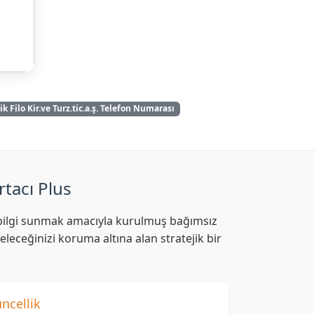
 Filo Kir.ve Turz.tic.a.ş. Telefon Numarası
rtacı Plus
af bilgi sunmak amacıyla kurulmuş bağımsız
leceğinizi koruma altına alan stratejik bir
ncellik