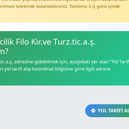
ırılması talebinde bulunabilirsiniz. Talebiniz 3 iş günü içinde
ik Filo Kir.ve Turz.tic.a.ş.
im?
ic.a.ş. adresine gidebilmek için, aşağıdaki yer alan "Yol Tarif
yol tarifi alıp koordinat bilgisine göre ilgili adrese
YOL TARİFİ A