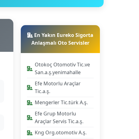
En Yakın Eureko Sigorta
Anlaşmalı Oto Servisler
Otokoç Otomotiv Tic.ve
San.a.ş.yenimahalle
Efe Motorlu Araçlar
Tic.a.ş.
Mengerler Tic.türk A.ş.
Efe Grup Motorlu
Araçlar Servis Tic.a.ş.
Kng Org.otomotiv A.ş.