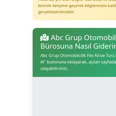
bizimle iletişime geçerek bilgilerinizin kald
gerçekleştirilecektir.
Abc Grup Otomobilcil
Bürosuna Nasıl Gider
Abc Grup Otomobilcilik Filo Kir.ve Turz.t
Al" butonuna tıklayarak, açılan sayfadan 
ulaşabilirsiniz.