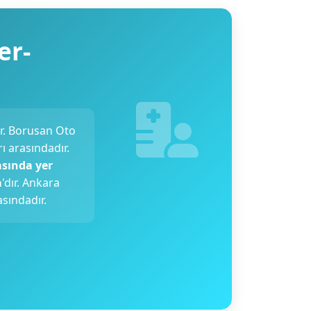
er-
r. Borusan Oto
ı arasındadır.
asında yer
a
'dır. Ankara
sındadır.