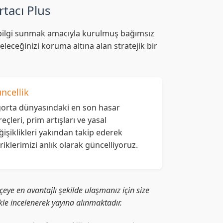
rtacı Plus
af bilgi sunmak amacıyla kurulmuş bağımsız
leceğinizi koruma altına alan stratejik bir
ncellik
gorta dünyasındaki en son hasar
reçleri, prim artışları ve yasal
ğişiklikleri yakından takip ederek
eriklerimizi anlık olarak güncelliyoruz.
eye en avantajlı şekilde ulaşmanız için size
likle incelenerek yayına alınmaktadır.