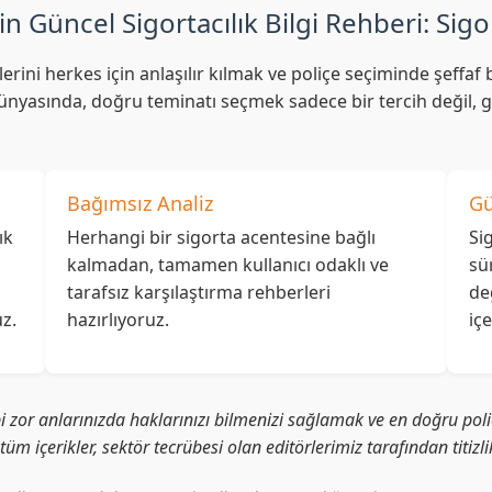
in Güncel Sigortacılık Bilgi Rehberi: Sigo
lerini herkes için anlaşılır kılmak ve poliçe seçiminde şeff
nyasında, doğru teminatı seçmek sadece bir tercih değil, ge
Bağımsız Analiz
Gü
ık
Herhangi bir sigorta acentesine bağlı
Si
kalmadan, tamamen kullanıcı odaklı ve
sü
tarafsız karşılaştırma rehberleri
de
z.
hazırlıyoruz.
iç
i zor anlarınızda haklarınızı bilmenizi sağlamak ve en doğru poliç
i tüm içerikler, sektör tecrübesi olan editörlerimiz tarafından titiz