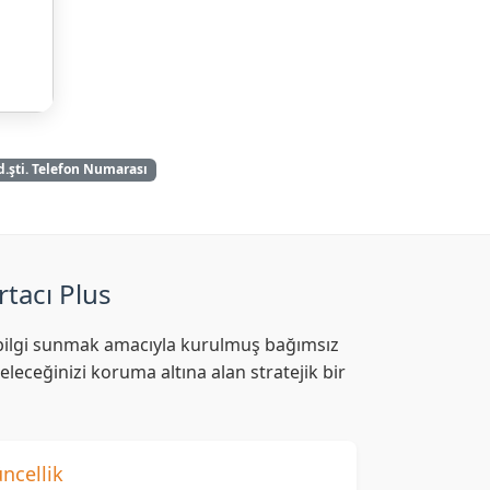
td.şti. Telefon Numarası
rtacı Plus
af bilgi sunmak amacıyla kurulmuş bağımsız
leceğinizi koruma altına alan stratejik bir
ncellik