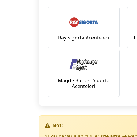
Ray Sigorta Acenteleri
T
Magde Burger Sigorta
Acenteleri
Not:
Yukarıda yer alan bilgiler size aitse ve w