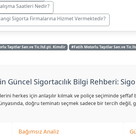
 Çalışma Saatleri Nedir?
. Hangi Sigorta Firmalarına Hizmet Vermektedir?
rlu Taşıtlar San.ve Tic.ltd.şti. Kimdir
#Fatih Motorlu Taşıtlar San.ve Tic.l
in Güncel Sigortacılık Bilgi Rehberi: Sigo
lerini herkes için anlaşılır kılmak ve poliçe seçiminde şeff
nyasında, doğru teminatı seçmek sadece bir tercih değil, ge
Bağımsız Analiz
Gü