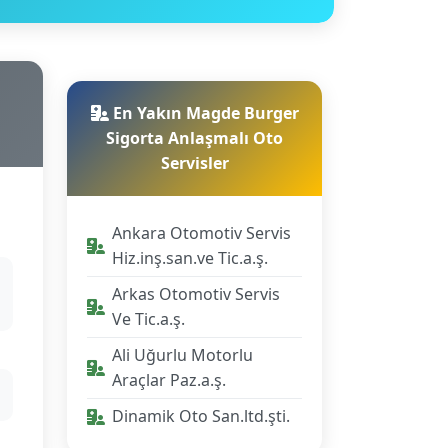
En Yakın Magde Burger
Sigorta Anlaşmalı Oto
Servisler
Ankara Otomotiv Servis
Hiz.inş.san.ve Tic.a.ş.
Arkas Otomotiv Servis
Ve Tic.a.ş.
Ali Uğurlu Motorlu
Araçlar Paz.a.ş.
Dinamik Oto San.ltd.şti.