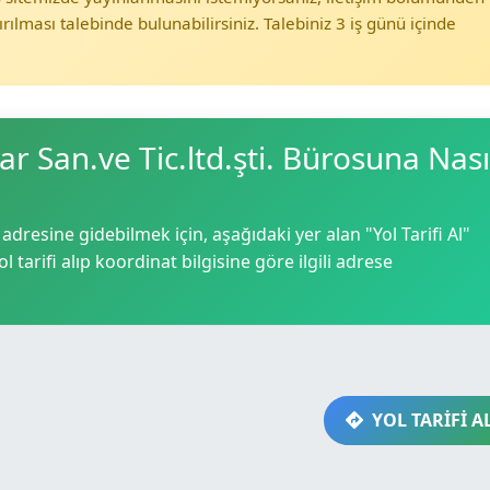
ırılması talebinde bulunabilirsiniz. Talebiniz 3 iş günü içinde
ar San.ve Tic.ltd.şti. Bürosuna Nası
. adresine gidebilmek için, aşağıdaki yer alan "Yol Tarifi Al"
 tarifi alıp koordinat bilgisine göre ilgili adrese
YOL TARİFİ A