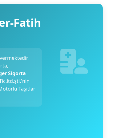
er-Fatih
vermektedir.
rta,
ger Sigorta
c.ltd.şti.'nin
 Motorlu Taşıtlar