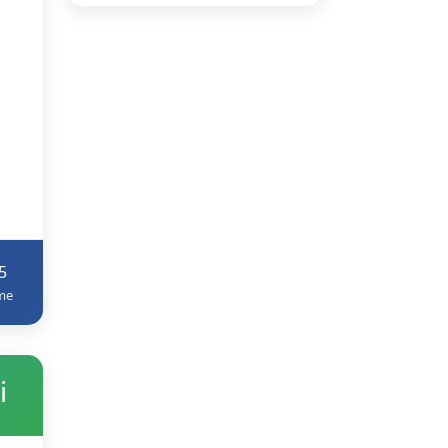
5
me
i