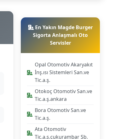
En Yakın Magde Burger
Sigorta Anlaşmalı Oto
Servisler
Opal Otomotiv Akaryakıt
İnş.ısı Sistemleri San.ve
Tic.a.ş.
Otokoç Otomotiv San.ve
Tic.a.ş.ankara
Bora Otomotiv San.ve
Tic.a.ş.
Ata Otomotiv
Tic.a.ş.çukurambar Şb.