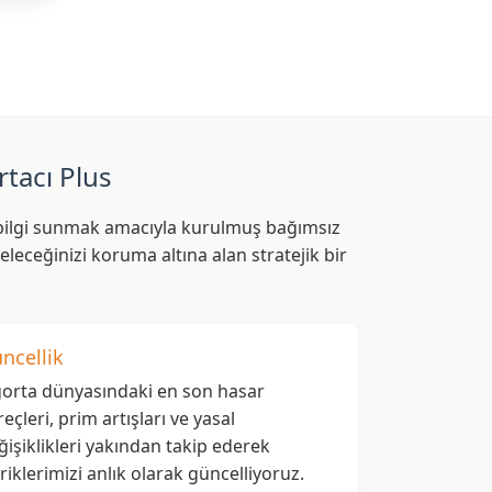
rtacı Plus
af bilgi sunmak amacıyla kurulmuş bağımsız
leceğinizi koruma altına alan stratejik bir
ncellik
gorta dünyasındaki en son hasar
reçleri, prim artışları ve yasal
ğişiklikleri yakından takip ederek
eriklerimizi anlık olarak güncelliyoruz.