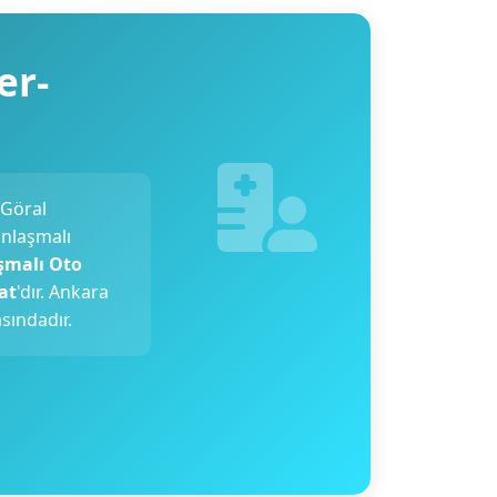
er-
 Göral
anlaşmalı
şmalı Oto
at
'dır. Ankara
sındadır.