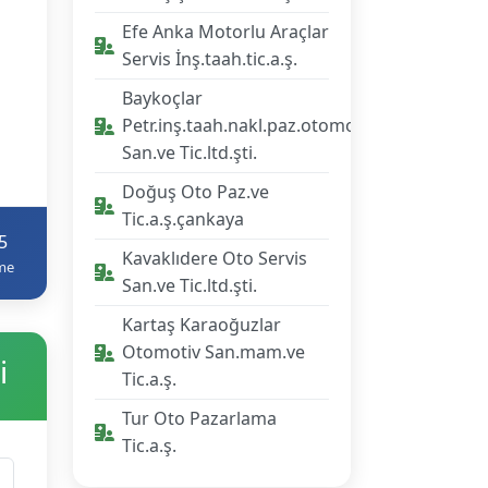
Efe Anka Motorlu Araçlar
Servis İnş.taah.tic.a.ş.
Baykoçlar
Petr.inş.taah.nakl.paz.otomotiv
San.ve Tic.ltd.şti.
Doğuş Oto Paz.ve
Tic.a.ş.çankaya
5
Kavaklıdere Oto Servis
me
San.ve Tic.ltd.şti.
Kartaş Karaoğuzlar
Otomotiv San.mam.ve
i
Tic.a.ş.
Tur Oto Pazarlama
Tic.a.ş.