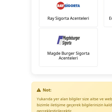
Ray Sigorta Acenteleri
E
Magde Burger Sigorta
Acenteleri
Not:
Yukarıda yer alan bilgiler size aitse ve w
bizimle iletişime geçerek bilgilerinizin kald
gerçekleştirilecektir.