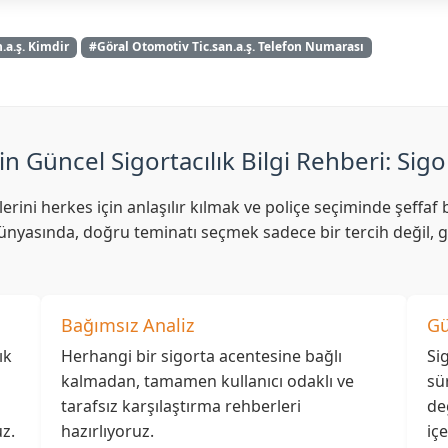
.a.ş. Kimdir
#Göral Otomotiv Tic.san.a.ş. Telefon Numarası
in Güncel Sigortacılık Bilgi Rehberi: Sigo
lerini herkes için anlaşılır kılmak ve poliçe seçiminde şeff
nyasında, doğru teminatı seçmek sadece bir tercih değil, ge
Bağımsız Analiz
Gü
ık
Herhangi bir sigorta acentesine bağlı
Si
kalmadan, tamamen kullanıcı odaklı ve
sü
tarafsız karşılaştırma rehberleri
de
z.
hazırlıyoruz.
iç