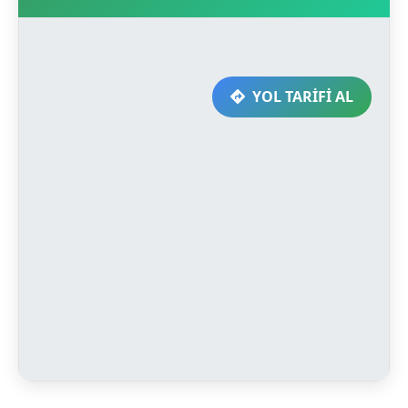
YOL TARİFİ AL