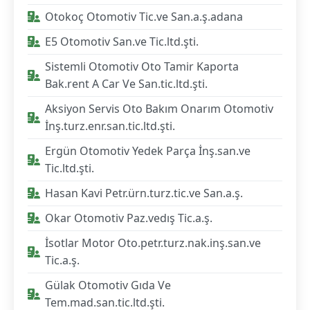
Otokoç Otomotiv Tic.ve San.a.ş.adana
E5 Otomotiv San.ve Tic.ltd.şti.
Sistemli Otomotiv Oto Tamir Kaporta
Bak.rent A Car Ve San.tic.ltd.şti.
Aksiyon Servis Oto Bakım Onarım Otomotiv
İnş.turz.enr.san.tic.ltd.şti.
Ergün Otomotiv Yedek Parça İnş.san.ve
Tic.ltd.şti.
Hasan Kavi Petr.ürn.turz.tic.ve San.a.ş.
Okar Otomotiv Paz.vedış Tic.a.ş.
İsotlar Motor Oto.petr.turz.nak.inş.san.ve
Tic.a.ş.
Gülak Otomotiv Gıda Ve
Tem.mad.san.tic.ltd.şti.