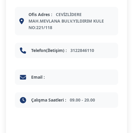
Ofis Adres :
CEVİZLİDERE
MAH.MEVLANA BULV.YILDIRIM KULE
NO:221/118
Telefon(İletişim) :
3122846110
Email :
Çalışma Saatleri :
09.00 - 20.00