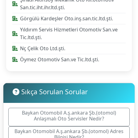
San.tic.iht.ihr.ltd.şti.
Görgülü Kardeşler Oto.inş.san.tic.ltd.şti.
Yıldırım Servis Hizmetleri Otomotiv San.ve
Tic.ltd.şti.
Nç Çelik Oto Ltd.şti.
Öymez Otomotiv San.ve Tic.ltd.şti.
Sıkça Sorulan Sorular
Baykan Otomobil A.ş.ankara Şb.(otomol)
Anlaşmalı Oto Servisler Nedir?
Baykan Otomobil A.ş.ankara Şb.(otomol) Adres
Bilgisi Nedir?