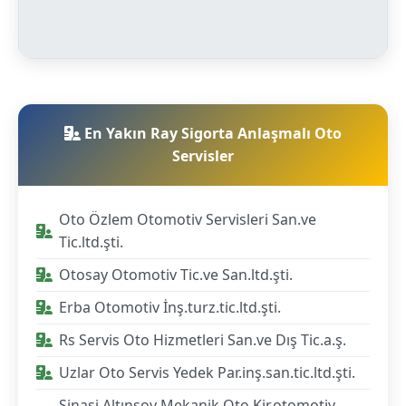
En Yakın Ray Sigorta Anlaşmalı Oto
Servisler
Oto Özlem Otomotiv Servisleri San.ve
Tic.ltd.şti.
Otosay Otomotiv Tic.ve San.ltd.şti.
Erba Otomotiv İnş.turz.tic.ltd.şti.
Rs Servis Oto Hizmetleri San.ve Dış Tic.a.ş.
Uzlar Oto Servis Yedek Par.inş.san.tic.ltd.şti.
Şinasi Altınsoy Mekanik Oto Kir.otomotiv