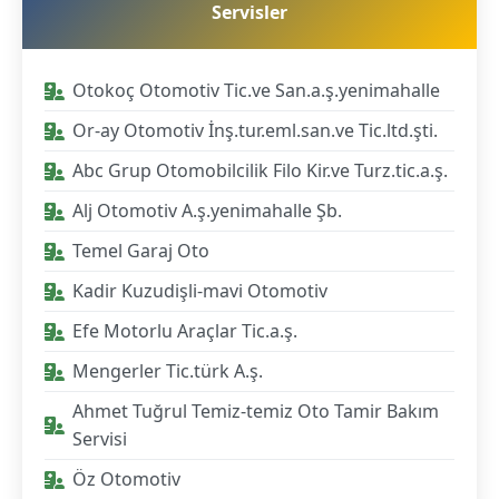
Servisler
Otokoç Otomotiv Tic.ve San.a.ş.yenimahalle
Or-ay Otomotiv İnş.tur.eml.san.ve Tic.ltd.şti.
Abc Grup Otomobilcilik Filo Kir.ve Turz.tic.a.ş.
Alj Otomotiv A.ş.yenimahalle Şb.
Temel Garaj Oto
Kadir Kuzudişli-mavi Otomotiv
Efe Motorlu Araçlar Tic.a.ş.
Mengerler Tic.türk A.ş.
Ahmet Tuğrul Temiz-temiz Oto Tamir Bakım
Servisi
Öz Otomotiv