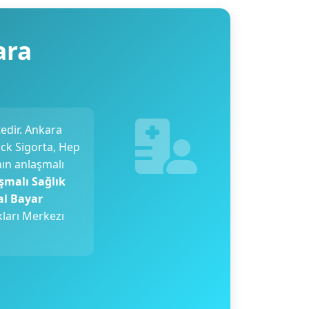
ara
edir. Ankara
ick Sigorta, Hep
nın anlaşmalı
şmalı Sağlık
al Bayar
kları Merkezı