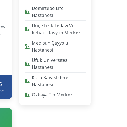
Demirtepe Life
Hastanesi
Duçe Fizik Tedavi Ve
res
Rehabilitasyon Merkezi
e
Medisun Çayyolu
Hastanesi
Ufuk Ünıversıtesı
Hastanesı
Koru Kavaklıdere
5
Hastanesi
me
Özkaya Tıp Merkezi