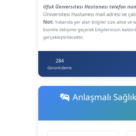
Ufuk Ünıversıtesı Hastanesı telefon nu
Ünıversıtesı Hastanesı mail adresi ve çalı
Not:
Yukarıda yer alan bilgiler size aitse v
bizimle iletişime geçerek bilgilerinizin kaldır
gerçekleştirilecektir.
284
Görüntüleme
Anlaşmalı Sağlı