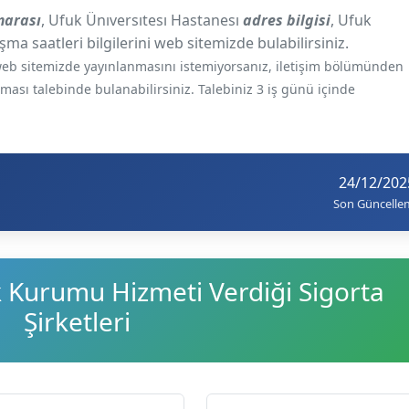
marası
, Ufuk Ünıversıtesı Hastanesı
adres bilgisi
, Ufuk
şma saatleri bilgilerini web sitemizde bulabilirsiniz.
e web sitemizde yayınlanmasını istemiyorsanız, iletişim bölümünden
ılması talebinde bulanabilirsiniz. Talebiniz 3 iş günü içinde
24/12/202
Son Güncelle
k Kurumu Hizmeti Verdiği Sigorta
Şirketleri