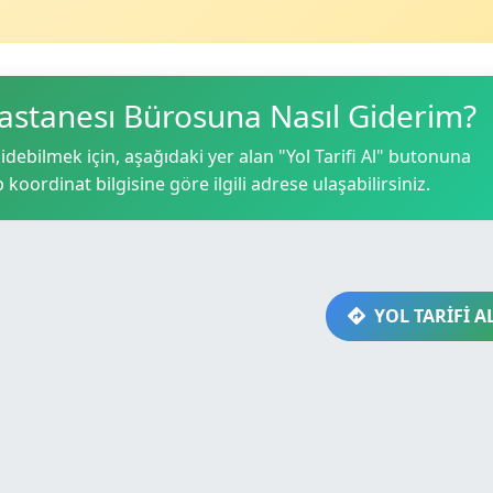
Hastanesı Bürosuna Nasıl Giderim?
debilmek için, aşağıdaki yer alan "Yol Tarifi Al" butonuna
p koordinat bilgisine göre ilgili adrese ulaşabilirsiniz.
YOL TARİFİ A