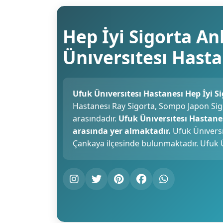
Hep İyi Sigorta A
Ünıversıtesı Hast
Ufuk Ünıversıtesı Hastanesı Hep İyi S
Hastanesı Ray Sigorta, Sompo Japon Sigor
arasındadır.
Ufuk Ünıversıtesı Hastane
arasında yer almaktadır.
Ufuk Ünıversı
Çankaya ilçesinde bulunmaktadır. Ufuk Ü