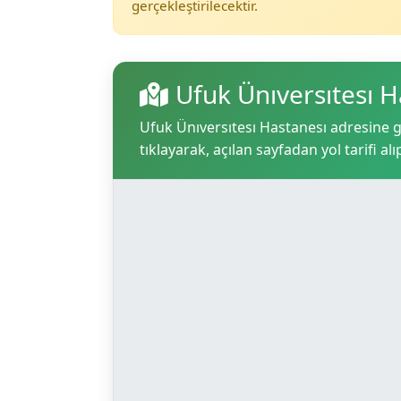
gerçekleştirilecektir.
Ufuk Ünıversıtesı 
Ufuk Ünıversıtesı Hastanesı adresine gi
tıklayarak, açılan sayfadan yol tarifi alı