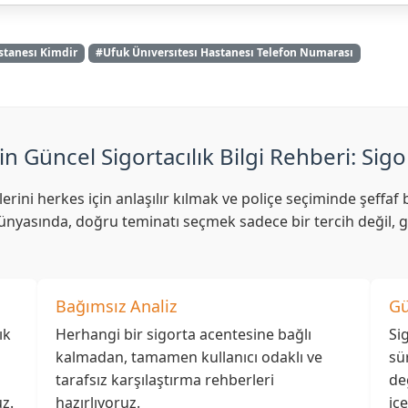
stanesı Kimdir
#Ufuk Ünıversıtesı Hastanesı Telefon Numarası
in Güncel Sigortacılık Bilgi Rehberi: Sigo
lerini herkes için anlaşılır kılmak ve poliçe seçiminde şeff
nyasında, doğru teminatı seçmek sadece bir tercih değil, ge
Bağımsız Analiz
Gü
ık
Herhangi bir sigorta acentesine bağlı
Si
kalmadan, tamamen kullanıcı odaklı ve
sü
tarafsız karşılaştırma rehberleri
de
z.
hazırlıyoruz.
iç