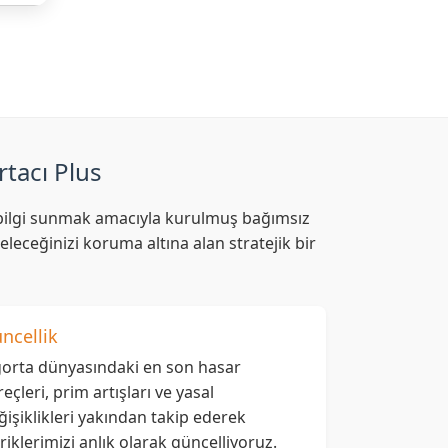
rtacı Plus
af bilgi sunmak amacıyla kurulmuş bağımsız
leceğinizi koruma altına alan stratejik bir
ncellik
gorta dünyasındaki en son hasar
reçleri, prim artışları ve yasal
ğişiklikleri yakından takip ederek
eriklerimizi anlık olarak güncelliyoruz.