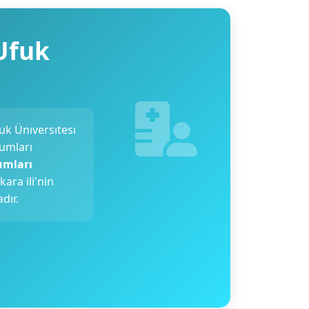
-Ufuk
uk Ünıversıtesı
rumları
umları
nkara ili'nin
dır.