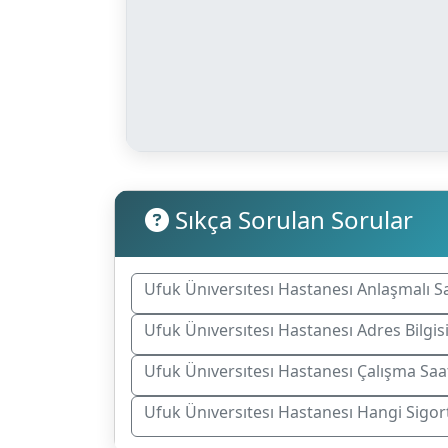
Sıkça Sorulan Sorular
Ufuk Ünıversıtesı Hastanesı Anlaşmalı S
Ufuk Ünıversıtesı Hastanesı Adres Bilgis
Ufuk Ünıversıtesı Hastanesı Çalışma Saat
Ufuk Ünıversıtesı Hastanesı Hangi Sigo