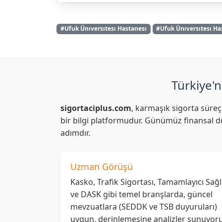
#Ufuk Ünıversıtesı Hastanesı
#Ufuk Ünıversıtesı Ha
Türkiye'n
sigortaciplus.com
, karmaşık sigorta süreç
bir bilgi platformudur. Günümüz finansal dü
adımdır.
Uzman Görüşü
Kasko, Trafik Sigortası, Tamamlayıcı Sağl
ve DASK gibi temel branşlarda, güncel
mevzuatlara (SEDDK ve TSB duyuruları)
uygun, derinlemesine analizler sunuyoru