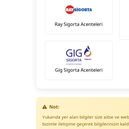
Ray Sigorta Acenteleri
Gig Sigorta Acenteleri
Not:
Yukarıda yer alan bilgiler size aitse ve w
bizimle iletişime geçerek bilgilerinizin kald