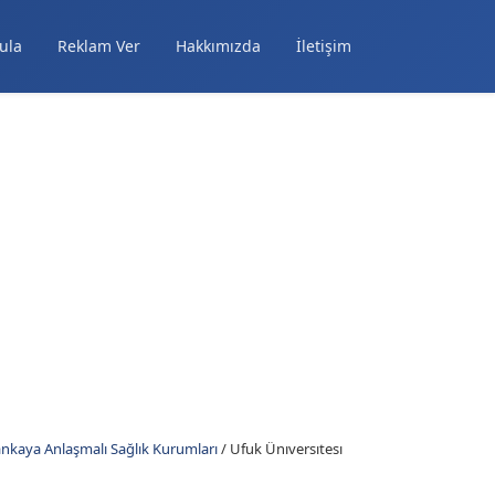
ula
Reklam Ver
Hakkımızda
İletişim
ankaya Anlaşmalı Sağlık Kurumları
/
Ufuk Ünıversıtesı