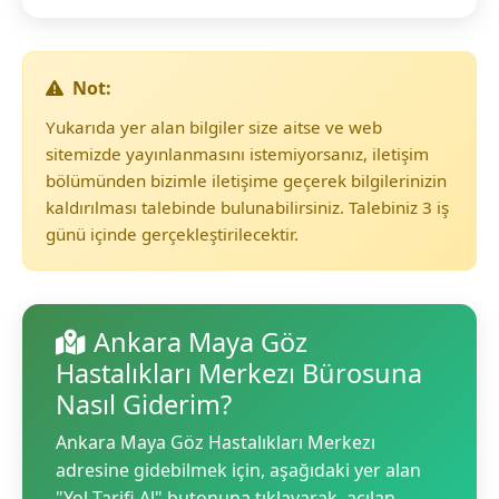
Not:
Yukarıda yer alan bilgiler size aitse ve web
sitemizde yayınlanmasını istemiyorsanız, iletişim
bölümünden bizimle iletişime geçerek bilgilerinizin
kaldırılması talebinde bulunabilirsiniz. Talebiniz 3 iş
günü içinde gerçekleştirilecektir.
Ankara Maya Göz
Hastalıkları Merkezı Bürosuna
Nasıl Giderim?
Ankara Maya Göz Hastalıkları Merkezı
adresine gidebilmek için, aşağıdaki yer alan
"Yol Tarifi Al" butonuna tıklayarak, açılan