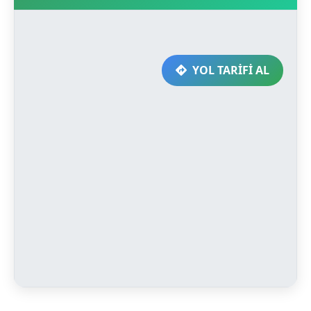
YOL TARİFİ AL