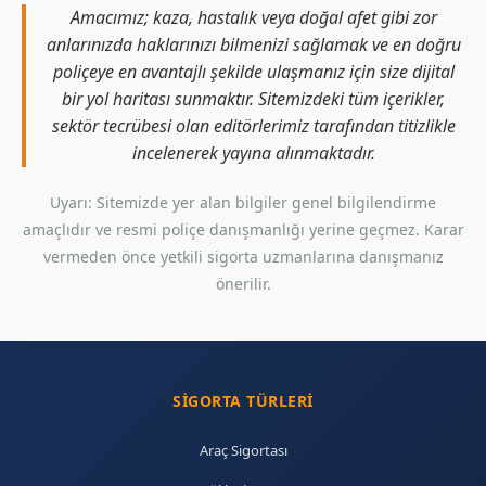
Amacımız; kaza, hastalık veya doğal afet gibi zor
anlarınızda haklarınızı bilmenizi sağlamak ve en doğru
poliçeye en avantajlı şekilde ulaşmanız için size dijital
bir yol haritası sunmaktır. Sitemizdeki tüm içerikler,
sektör tecrübesi olan editörlerimiz tarafından titizlikle
incelenerek yayına alınmaktadır.
Uyarı: Sitemizde yer alan bilgiler genel bilgilendirme
amaçlıdır ve resmi poliçe danışmanlığı yerine geçmez. Karar
vermeden önce yetkili sigorta uzmanlarına danışmanız
önerilir.
SIGORTA TÜRLERI
Araç Sigortası