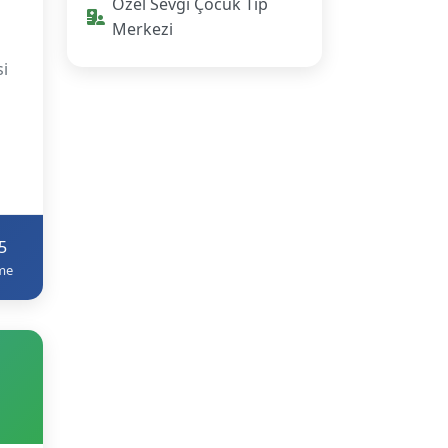
Özel Sevgi Çocuk Tıp
Merkezi
si
5
me