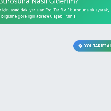
Bürosuna Nasıl Giderim?
çin, aşağıdaki yer alan "Yol Tarifi Al" butonuna tıklayarak,
bilgisine göre ilgili adrese ulaşabilirsiniz.
YOL TARİFİ A