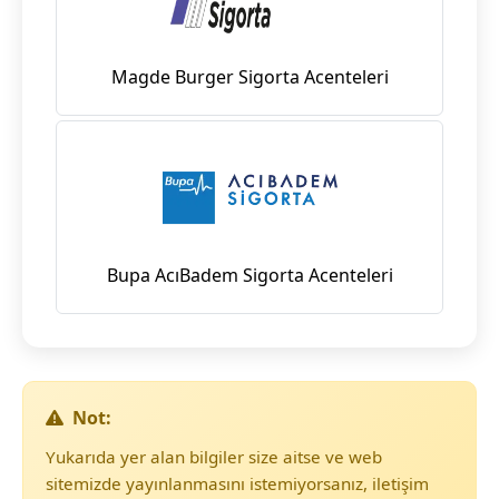
Magde Burger Sigorta Acenteleri
Bupa AcıBadem Sigorta Acenteleri
Not:
Yukarıda yer alan bilgiler size aitse ve web
sitemizde yayınlanmasını istemiyorsanız, iletişim