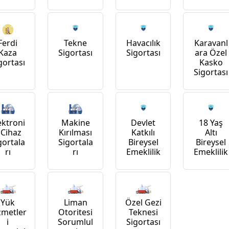
Ferdi
Tekne
Havacılık
Karavanl
Kaza
Sigortası
Sigortası
ara Özel
gortası
Kasko
Sigortası
ektroni
Makine
Devlet
18 Yaş
 Cihaz
Kırılması
Katkılı
Altı
gortala
Sigortala
Bireysel
Bireysel
rı
rı
Emeklilik
Emeklilik
Yük
Liman
Özel Gezi
zmetler
Otoritesi
Teknesi
i
Sorumlul
Sigortası