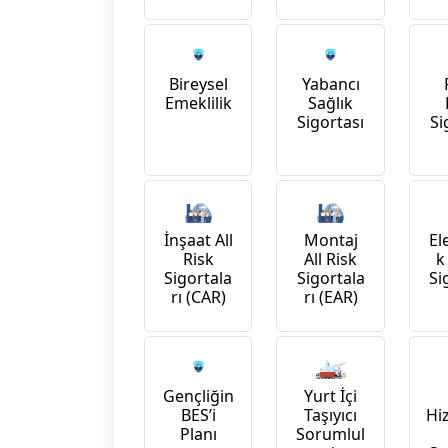
Bireysel
Yabancı
Emeklilik
Sağlık
Si
Sigortası
İnşaat All
Montaj
El
Risk
All Risk
k
Sigortala
Sigortala
Si
rı (CAR)
rı (EAR)
Yurt İçi
Gençliğin
Taşıyıcı
Hi
BES’i
Sorumlul
Planı