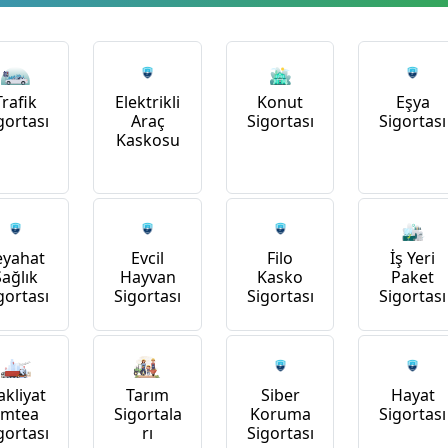
Trafik
Konut
Elektrikli
Eşya
gortası
Sigortası
Araç
Sigortası
Kaskosu
İş Yeri
eyahat
Evcil
Filo
Paket
Sağlık
Hayvan
Kasko
Sigortası
gortası
Sigortası
Sigortası
kliyat
Tarım
Siber
Hayat
Emtea
Sigortala
Koruma
Sigortası
gortası
rı
Sigortası