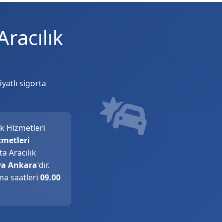
racılık
yatlı sigorta
ık Hizmetleri
zmetleri
a Aracılık
ya Ankara
'dır.
ma saatleri
09.00