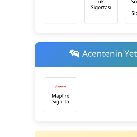
uk
So
Sigortası
Si
Acentenin Yetk
MapFre
Sigorta