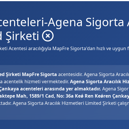
enteleri-Agena Sigorta A
 Şirketi
eti Acentesi aracılığıyla MapFre Sigorta'dan hızlı ve uygun fi
ed Şirketi MapFre Sigorta
acentesidir. Agena Sigorta Aracıl
na acentelik hizmeti vermektedir.
Agena Sigorta Aracılık Hi
Çankaya acenteleri arasında yer almaktadır.
Agena Sigort
aktepe Mah, 1589/1 Cad, No: 36a Keǿ Ren Keǿren Çanka
adır. Agena Sigorta Aracılık Hizmetleri Limited Şirketi çalış