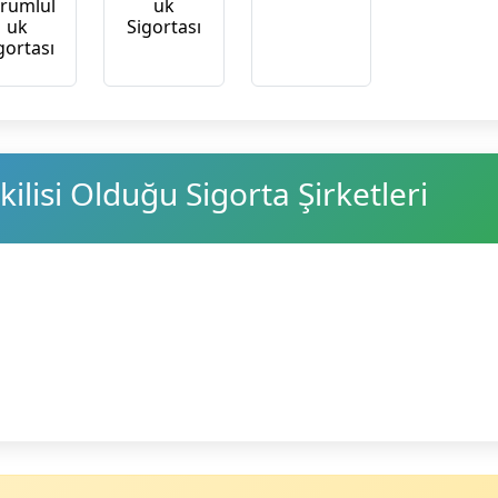
rumlul
uk
uk
Sigortası
gortası
ilisi Olduğu Sigorta Şirketleri