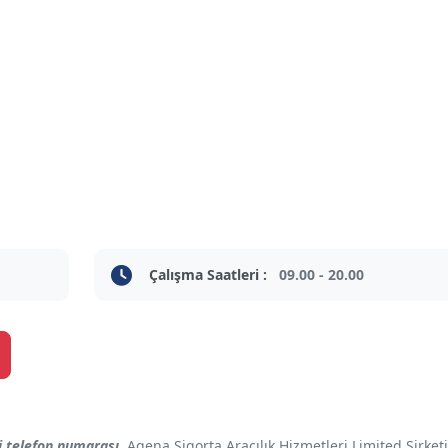
Çalışma Saatleri :
09.00 - 20.00
i telefon numarası
, Agena Sigorta Aracılık Hizmetleri Limited Şirketi