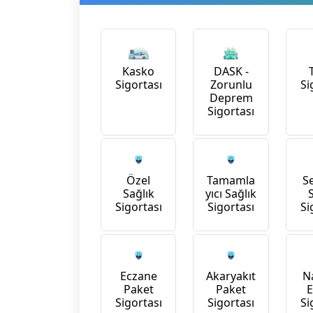
Kasko
DASK -
Sigortası
Zorunlu
Si
Deprem
Sigortası
Özel
Tamamla
S
Sağlık
yıcı Sağlık
Sigortası
Sigortası
Si
Na
Eczane
Akaryakıt
Paket
Paket
Si
Sigortası
Sigortası