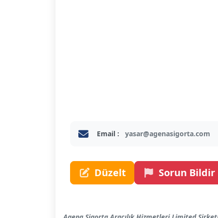
Email :
yasar@agenasigorta.com
Düzelt
Sorun Bildir
Agena Sigorta Aracılık Hizmetleri Limited Şirket