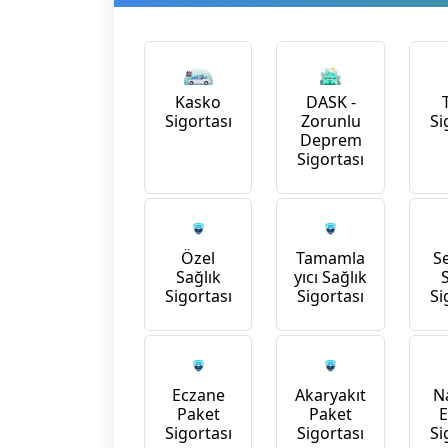
Kasko
DASK -
Sigortası
Zorunlu
Si
Deprem
Sigortası
Özel
Tamamla
S
Sağlık
yıcı Sağlık
Sigortası
Sigortası
Si
Na
Eczane
Akaryakıt
Paket
Paket
Si
Sigortası
Sigortası