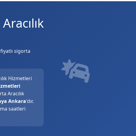
Aracılık
iyatlı sigorta
ılık Hizmetleri
izmetleri
ta Aracılık
kaya Ankara
'dır.
şma saatleri