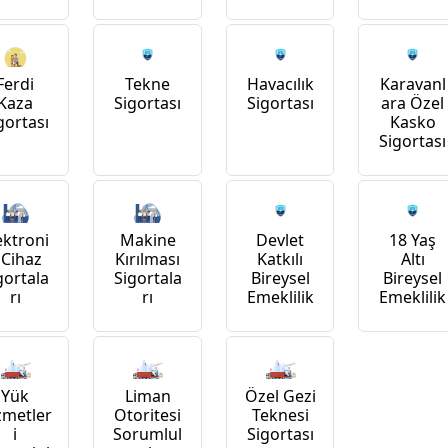
Ferdi
Tekne
Havacılık
Karavanl
Kaza
Sigortası
Sigortası
ara Özel
gortası
Kasko
Sigortası
ektroni
Makine
Devlet
18 Yaş
 Cihaz
Kırılması
Katkılı
Altı
gortala
Sigortala
Bireysel
Bireysel
rı
rı
Emeklilik
Emeklilik
Yük
Liman
Özel Gezi
zmetler
Otoritesi
Teknesi
i
Sorumlul
Sigortası