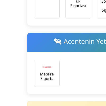
uk
So
Sigortası
Si
Acentenin Yetk
MapFre
Sigorta