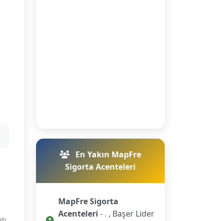
En Yakın MapFre
Sigorta Acenteleri
MapFre Sigorta
Acenteleri
- . , Başer Lider
eti