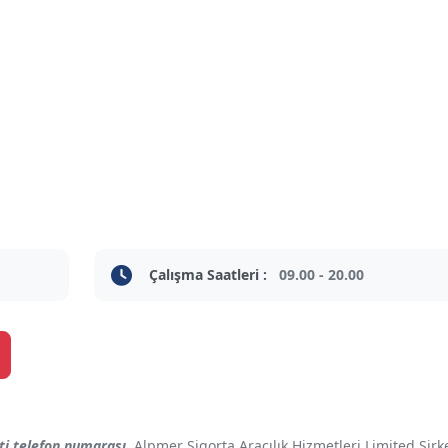
Çalışma Saatleri :
09.00 - 20.00
eti telefon numarası
, Alpmer Sigorta Aracılık Hizmetleri Limited Şirk