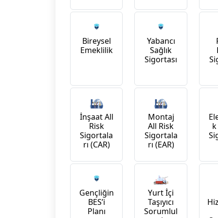
Bireysel
Yabancı
Emeklilik
Sağlık
Si
Sigortası
İnşaat All
Montaj
El
Risk
All Risk
k
Sigortala
Sigortala
Si
rı (CAR)
rı (EAR)
Yurt İçi
Gençliğin
Taşıyıcı
Hi
BES’i
Sorumlul
Planı