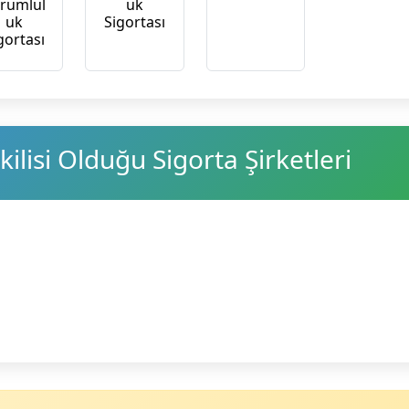
rumlul
uk
uk
Sigortası
gortası
ilisi Olduğu Sigorta Şirketleri