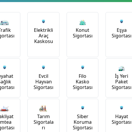
Trafik
Konut
Elektrikli
Eşya
gortası
Sigortası
Araç
Sigortası
Kaskosu
İş Yeri
eyahat
Evcil
Filo
Paket
Sağlık
Hayvan
Kasko
Sigortası
gortası
Sigortası
Sigortası
kliyat
Tarım
Siber
Hayat
Emtea
Sigortala
Koruma
Sigortası
gortası
rı
Sigortası