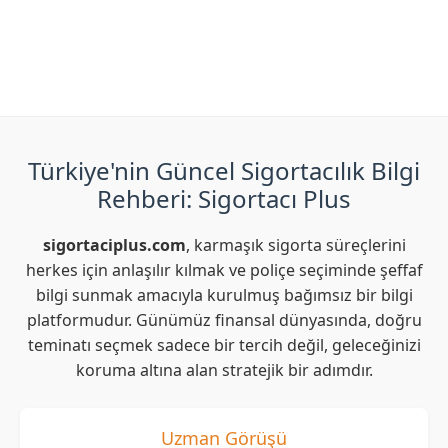
Sigorta'ne ait web adresi olan
inceleyerek MapFre Sigorta acentelerine ulaşabilirsiniz.
https://form.mapfre.com.tr/iletisim/formlar/#/acenteler
adresini ziyaret ederek Mapfre Sigorta ilgili acente
arama işlemini yapabilirsiniz.
Türkiye'nin Güncel Sigortacılık Bilgi
Rehberi: Sigortacı Plus
sigortaciplus.com
, karmaşık sigorta süreçlerini
herkes için anlaşılır kılmak ve poliçe seçiminde şeffaf
bilgi sunmak amacıyla kurulmuş bağımsız bir bilgi
platformudur. Günümüz finansal dünyasında, doğru
teminatı seçmek sadece bir tercih değil, geleceğinizi
koruma altına alan stratejik bir adımdır.
Uzman Görüşü