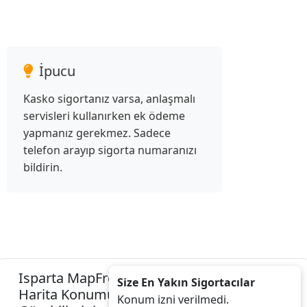
İpucu
Kasko sigortanız varsa, anlaşmalı
servisleri kullanırken ek ödeme
yapmanız gerekmez. Sadece
telefon arayıp sigorta numaranızı
bildirin.
Isparta MapFre Sigorta Acenteleri Listesini
Size En Yakın Sigortacılar
Harita Konumunuza İzin Vererek
Konum izni verilmedi.