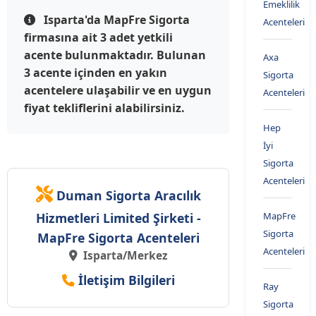
Emeklilik
Isparta'da MapFre Sigorta
Acenteleri
firmasına ait 3 adet yetkili
acente bulunmaktadır. Bulunan
Axa
3 acente içinden en yakın
Sigorta
acentelere ulaşabilir ve en uygun
Acenteleri
fiyat tekliflerini alabilirsiniz.
Hep
İyi
Sigorta
Acenteleri
Duman Sigorta Aracılık
Hizmetleri Limited Şirketi -
MapFre
Sigorta
MapFre Sigorta Acenteleri
Acenteleri
Isparta/Merkez
İletişim Bilgileri
Ray
Sigorta