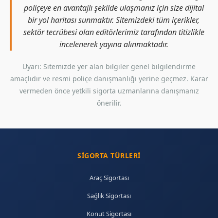
poliçeye en avantajlı şekilde ulaşmanız için size dijital
bir yol haritası sunmaktır. Sitemizdeki tüm içerikler,
sektör tecrübesi olan editörlerimiz tarafından titizlikle
incelenerek yayına alınmaktadır.
Uyarı: Sitemizde yer alan bilgiler genel bilgilendirme
amaçlıdır ve resmi poliçe danışmanlığı yerine geçmez. Karar
vermeden önce yetkili sigorta uzmanlarına danışmanız
önerilir.
SIGORTA TÜRLERI
Araç Sigortası
Sağlık Sigortası
Konut Sigortası