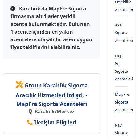
Emeklilik
Karabük'da MapFre Sigorta
Acenteleri
firmasına ait 1 adet yetkili
acente bulunmaktadır. Bulunan
Axa
1 acente içinden en yakın
Sigorta
acentelere ulaşabilir ve en uygun
Acenteleri
fiyat tekliflerini alabilirsiniz.
Hep
İyi
Sigorta
Acenteleri
Group Karabük Sigorta
Aracılık Hizmetleri ltd.şti. -
MapFre
Sigorta
MapFre Sigorta Acenteleri
Acenteleri
Karabük/Merkez
İletişim Bilgileri
Ray
Sigorta