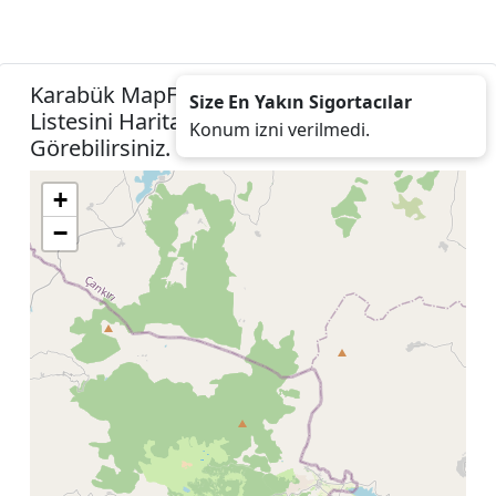
Karabük MapFre Sigorta Acenteleri
Size En Yakın Sigortacılar
Listesini Harita Konumunuza İzin Vererek
Konum izni verilmedi.
Görebilirsiniz.
+
−