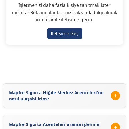
İşletmenizi daha fazla kişiye tanıtmak ister
misiniz? Reklam alanlarımız hakkında bilgi almak
için bizimle iletişime geçin.
İletişime Geç
Mapfre Sigorta Niğde Merkez Acenteleri'ne
+
nasıl ulaşabilirim?
Mapfre Sigorta Niğde Merkez Acenteleri'ne
https://sigortaciplus.com/mapfre-sigorta-
Mapfre Sigorta Acenteleri arama işlemini
acenteleri/nigde/merkez
adresinden ulaşabilirsiniz.
+