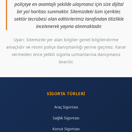
poliçeye en avantajlı şekilde ulaşmanız için size dijital
bir yol haritası sunmaktır. Sitemizdeki tüm içerikler,
sektör tecrübesi olan editörlerimiz tarafından titizlikle
incelenerek yayına alınmaktadır.
Uyarı: Sitemizde yer alan bilgiler genel bilgilendirme
amaçlıdır ve resmi poliçe danışmanlığı yerine geçmez. Karar
vermeden önce yetkili sigorta uzmanlarına danışmanız
önerilir.
SIGORTA TÜRLERI
Araç Sigortası
Sağlık Sigortası
Konut Sigortası