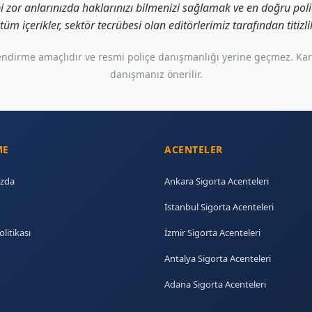
i zor anlarınızda haklarınızı bilmenizi sağlamak ve en doğru poliç
i tüm içerikler, sektör tecrübesi olan editörlerimiz tarafından titiz
gilendirme amaçlıdır ve resmi poliçe danışmanlığı yerine geçmez. Ka
danışmanız önerilir.
ME
ACENTELER
zda
Ankara Sigorta Acenteleri
İstanbul Sigorta Acenteleri
olitikası
İzmir Sigorta Acenteleri
Antalya Sigorta Acenteleri
Adana Sigorta Acenteleri