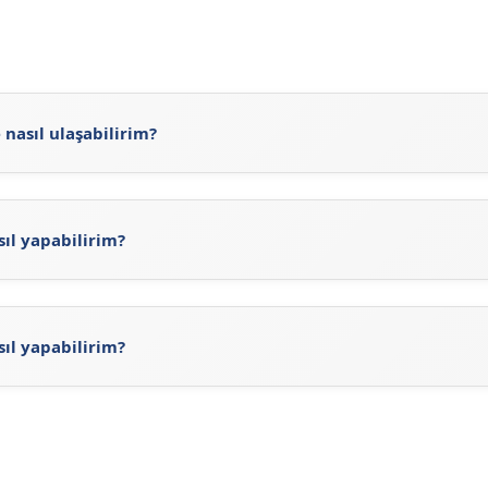
nasıl ulaşabilirim?
tps://sigortaciplus.com/ray-sigorta-acenteleri/canakkale/bi
a sitemizdeki güncel Ray Sigorta Acenteleri'ni inceleyerek Ra
sıl yapabilirim?
 Sigorta Acenteleri arama işlemini gerçekleştirebilirsiniz. A
ı görebilirsiniz. Ayrıca, Ray Sigorta'nun
resmi sitesini
ziyaret
rine ulaşabilirsiniz.
sıl yapabilirim?
y Sigorta'ne ait web adresi olan
https://www.raysigorta.com.
nte arama işlemini yapabilirsiniz.