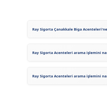
Ray Sigorta Çanakkale Biga Acenteleri'ne 
Ray Sigorta Çanakkale Biga Acenteleri'ne
ht
Sigorta'nun
resmi sitesini
ziyaret ederek vey
Ray Sigorta Acenteleri arama işlemini na
Acente Sorgula
sayfasını ziyaret ederek, Ray
acentelerin iletişim bilgilerini ve konumların
Acenteleri'ni inceleyerek Ray Sigorta acentele
Ray Sigorta Acenteleri arama işlemini na
Ray Sigorta Acenteleri arama işlemi için, Ra
adresini ziyaret ederek Ray Sigorta ilgili ace