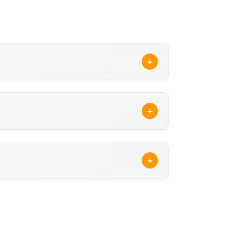
+
ga
adresinden ulaşabilirsiniz. Ray
y Sigorta acentelerine ulaşabilirsiniz.
+
rama sonuçlarında, Ray Sigorta'ne ait
 ederek veya sitemizdeki güncel Ray Sigorta
+
tr/hizmet-noktalari/en-yakin-acente