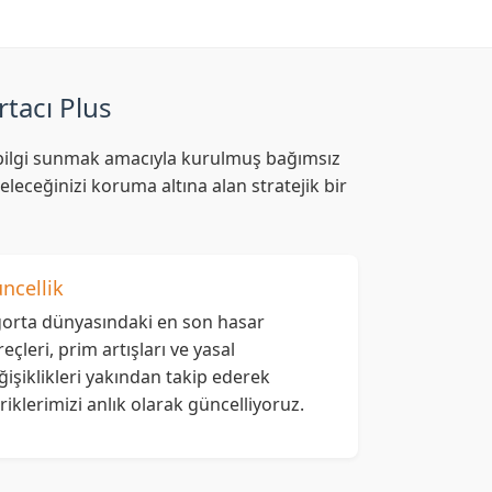
rtacı Plus
af bilgi sunmak amacıyla kurulmuş bağımsız
leceğinizi koruma altına alan stratejik bir
ncellik
gorta dünyasındaki en son hasar
reçleri, prim artışları ve yasal
ğişiklikleri yakından takip ederek
eriklerimizi anlık olarak güncelliyoruz.