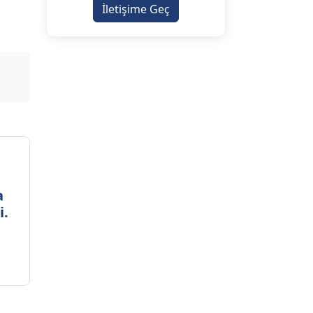
İletişime Geç
a
i.