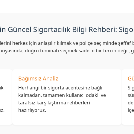
in Güncel Sigortacılık Bilgi Rehberi: Sigo
lerini herkes için anlaşılır kılmak ve poliçe seçiminde şeff
nyasında, doğru teminatı seçmek sadece bir tercih değil, ge
Bağımsız Analiz
Gü
ık
Herhangi bir sigorta acentesine bağlı
Si
kalmadan, tamamen kullanıcı odaklı ve
sü
tarafsız karşılaştırma rehberleri
de
z.
hazırlıyoruz.
iç