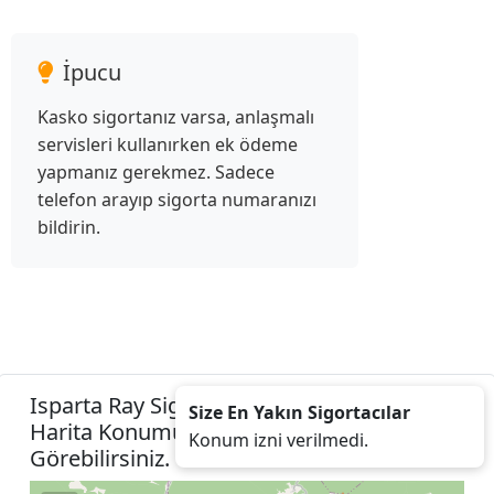
İpucu
Kasko sigortanız varsa, anlaşmalı
servisleri kullanırken ek ödeme
yapmanız gerekmez. Sadece
telefon arayıp sigorta numaranızı
bildirin.
Isparta Ray Sigorta Acenteleri Listesini
Size En Yakın Sigortacılar
Harita Konumunuza İzin Vererek
Konum izni verilmedi.
Görebilirsiniz.