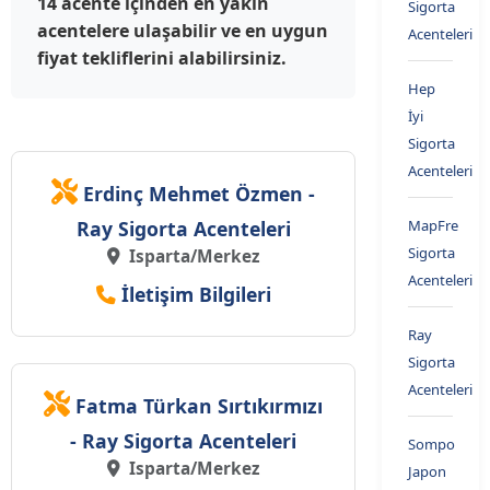
14 acente içinden en yakın
Sigorta
acentelere ulaşabilir ve en uygun
Acenteleri
fiyat tekliflerini alabilirsiniz.
Hep
İyi
Sigorta
Acenteleri
Erdinç Mehmet Özmen -
Ray Sigorta Acenteleri
MapFre
Sigorta
Isparta/Merkez
Acenteleri
İletişim Bilgileri
Ray
Sigorta
Acenteleri
Fatma Türkan Sırtıkırmızı
- Ray Sigorta Acenteleri
Sompo
Isparta/Merkez
Japon