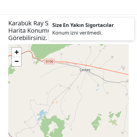
Karabük Ray Sigorta Acenteleri Listesini
Size En Yakın Sigortacılar
Harita Konumunuza İzin Vererek
Konum izni verilmedi.
Görebilirsiniz.
+
−