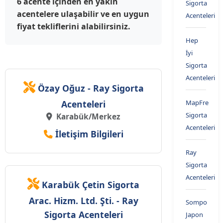
6 acente içinden en yakın
Sigorta
acentelere ulaşabilir ve en uygun
Acenteleri
fiyat tekliflerini alabilirsiniz.
Hep
İyi
Sigorta
Acenteleri
Özay Oğuz - Ray Sigorta
Acenteleri
MapFre
Sigorta
Karabük/Merkez
Acenteleri
İletişim Bilgileri
Ray
Sigorta
Acenteleri
Karabük Çetin Sigorta
Arac. Hizm. Ltd. Şti. - Ray
Sompo
Sigorta Acenteleri
Japon