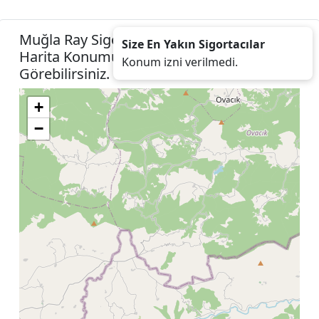
Muğla Ray Sigorta Acenteleri Listesini
Size En Yakın Sigortacılar
Harita Konumunuza İzin Vererek
Konum izni verilmedi.
Görebilirsiniz.
+
−