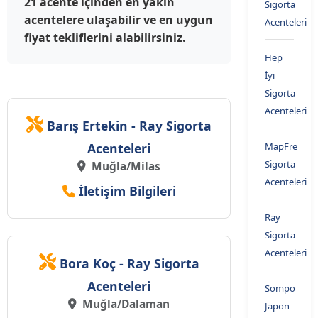
21 acente içinden en yakın
Sigorta
acentelere ulaşabilir ve en uygun
Acenteleri
fiyat tekliflerini alabilirsiniz.
Hep
İyi
Sigorta
Acenteleri
Barış Ertekin - Ray Sigorta
Acenteleri
MapFre
Sigorta
Muğla/Milas
Acenteleri
İletişim Bilgileri
Ray
Sigorta
Acenteleri
Bora Koç - Ray Sigorta
Acenteleri
Sompo
Muğla/Dalaman
Japon