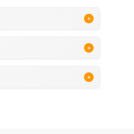
+
esinden ulaşabilirsiniz. Ray Sigorta'nun
ntelerine ulaşabilirsiniz.
+
rama sonuçlarında, Ray Sigorta'ne ait
 ederek veya sitemizdeki güncel Ray Sigorta
+
tr/hizmet-noktalari/en-yakin-acente