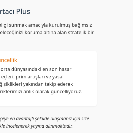
rtacı Plus
af bilgi sunmak amacıyla kurulmuş bağımsız
leceğinizi koruma altına alan stratejik bir
ncellik
gorta dünyasındaki en son hasar
reçleri, prim artışları ve yasal
ğişiklikleri yakından takip ederek
eriklerimizi anlık olarak güncelliyoruz.
eye en avantajlı şekilde ulaşmanız için size
likle incelenerek yayına alınmaktadır.