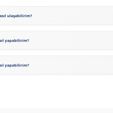
sıl ulaşabilirim?
://sigortaciplus.com/ray-sigorta-acenteleri/van/ipekyolu
adr
 güncel Ray Sigorta Acenteleri'ni inceleyerek Ray Sigorta ace
sıl yapabilirim?
 Sigorta Acenteleri arama işlemini gerçekleştirebilirsiniz. A
ı görebilirsiniz. Ayrıca, Ray Sigorta'nun
resmi sitesini
ziyaret
rine ulaşabilirsiniz.
sıl yapabilirim?
y Sigorta'ne ait web adresi olan
https://www.raysigorta.com.
nte arama işlemini yapabilirsiniz.