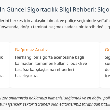
in Güncel Sigortacılık Bilgi Rehberi: Sigo
lerini herkes için anlaşılır kılmak ve poliçe seçiminde şeff
nyasında, doğru teminatı seçmek sadece bir tercih değil, ge
Bağımsız Analiz
Gü
ık
Herhangi bir sigorta acentesine bağlı
Si
kalmadan, tamamen kullanıcı odaklı ve
sü
tarafsız karşılaştırma rehberleri
de
z.
hazırlıyoruz.
iç
i zor anlarınızda haklarınızı bilmenizi sağlamak ve en doğru poliç
i tüm içerikler, sektör tecrübesi olan editörlerimiz tarafından titiz