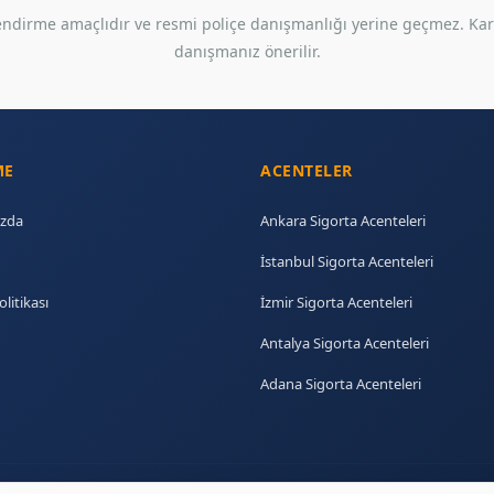
gilendirme amaçlıdır ve resmi poliçe danışmanlığı yerine geçmez. Ka
danışmanız önerilir.
ME
ACENTELER
zda
Ankara Sigorta Acenteleri
İstanbul Sigorta Acenteleri
olitikası
İzmir Sigorta Acenteleri
Antalya Sigorta Acenteleri
Adana Sigorta Acenteleri