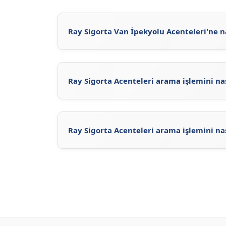
Ray Sigorta Van İpekyolu Acenteleri'ne na
Ray Sigorta Van İpekyolu Acenteleri'ne
https
resmi sitesini
ziyaret ederek veya sitemizdeki
Ray Sigorta Acenteleri arama işlemini na
Acente Sorgula
sayfasını ziyaret ederek, Ray
acentelerin iletişim bilgilerini ve konumların
Acenteleri'ni inceleyerek Ray Sigorta acentele
Ray Sigorta Acenteleri arama işlemini na
Ray Sigorta Acenteleri arama işlemi için, Ra
adresini ziyaret ederek Ray Sigorta ilgili ace